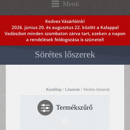
Menü
Kedves Vásárlóink!
2026. június 20. és augusztus 22. között a Kalappal
Vadászbot minden szombaton zárva tart, ezeken a napon
a rendelések feldogozása is szünetel!
Sörétes lőszerek
Kezdőlap
/
Lőszerek
/ Sörétes lőszerek
Termékszűrő