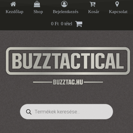
Kezdőlap
Shop
Bejelentkezés
Kosár
Kapcsolat
0
Ft
0 tétel
Products
search