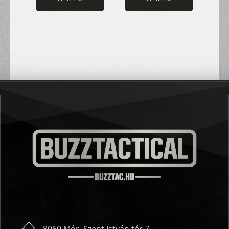
8060 Mór, Szent István tér 7.